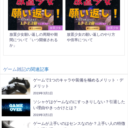
放置少女
放置少女
放置少女願い返しの周期や期
放置少女の願い返しのやり方
間について「いつ開催される
や倍率について
か」
ゲーム雑記
の関連記事
ゲームで1つのキャラや装備を極めるメリット・デ
メリット
2019年3月1日
ソシャゲはゲームなのにすっきりしない？引退した
い理由やきっかけとは？
2019年3月1日
ゲームが上手いのはセンスなのか？上手い人の特徴