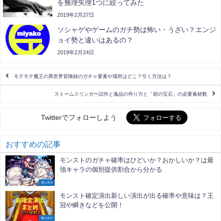
を無理矢理1つに絞ってみた
2019年2月27日
ソシャゲやゲームのガチ勢は怖い・うざい？エンジ
ョイ勢と違いはあるの？
2019年2月24日
モテモテ魔王の異世界冒険録のガチャ要素や場所はどこ？引く方法は？
ストームスリンガー試作と逸品の作り方と「碧の宝石」の必要素材数
Twitterでフォローしよう
おすすめの記事
モンストのガチャ確率はひどいか？おかしいか？は最
強キャラの個別提供割合から分かる
モンスト
モンスト確定演出新しい演出が出る確率や意味は？王
冠や瞬きなどを公開！
モンスト