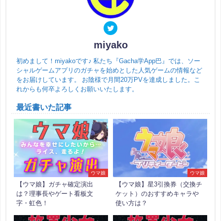
miyako
初めまして！miyakoです♪ 私たち『Gacha学App巴』では、ソー
シャルゲームアプリのガチャを始めとした人気ゲームの情報など
をお届けしています。 お陰様で月間20万PVを達成しました。こ
れからも何卒よろしくお願いいたします。
最近書いた記事
ウマ娘
ウマ娘
【ウマ娘】ガチャ確定演出
【ウマ娘】星3引換券（交換チ
は？理事長やゲート看板文
ケット）のおすすめキャラや
字・虹色！
使い方は？