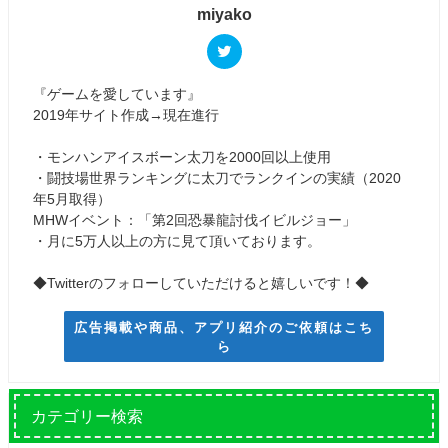
miyako
『ゲームを愛しています』
2019年サイト作成→現在進行
・モンハンアイスボーン太刀を2000回以上使用
・闘技場世界ランキングに太刀でランクインの実績（2020
年5月取得）
MHWイベント：「第2回恐暴龍討伐イビルジョー」
・月に5万人以上の方に見て頂いております。
◆Twitterのフォローしていただけると嬉しいです！◆
広告掲載や商品、アプリ紹介のご依頼はこち
ら
カテゴリー検索