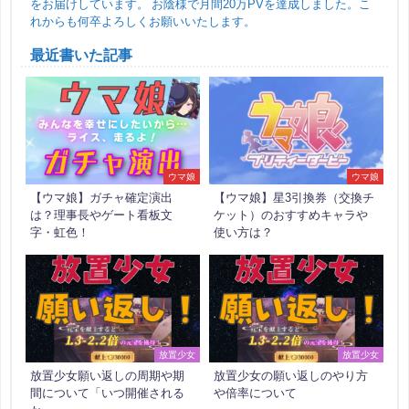
をお届けしています。 お陰様で月間20万PVを達成しました。こ
れからも何卒よろしくお願いいたします。
最近書いた記事
ウマ娘
ウマ娘
【ウマ娘】ガチャ確定演出
【ウマ娘】星3引換券（交換チ
は？理事長やゲート看板文
ケット）のおすすめキャラや
字・虹色！
使い方は？
放置少女
放置少女
放置少女願い返しの周期や期
放置少女の願い返しのやり方
間について「いつ開催される
や倍率について