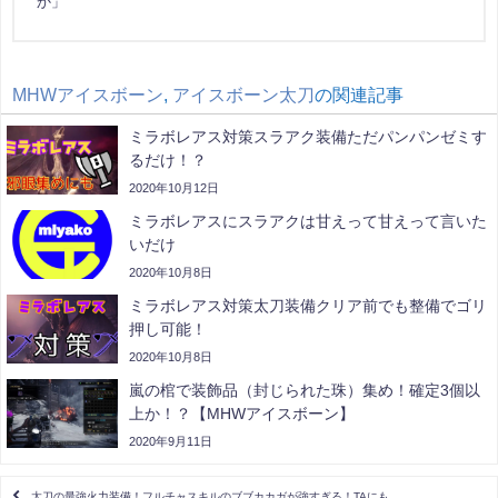
か」
MHWアイスボーン
,
アイスボーン太刀
の関連記事
ミラボレアス対策スラアク装備ただパンパンゼミす
るだけ！？
2020年10月12日
ミラボレアスにスラアクは甘えって甘えって言いた
いだけ
2020年10月8日
ミラボレアス対策太刀装備クリア前でも整備でゴリ
押し可能！
2020年10月8日
嵐の棺で装飾品（封じられた珠）集め！確定3個以
上か！？【MHWアイスボーン】
2020年9月11日
太刀の最強火力装備！フルチャスキルのブブカカガが強すぎる！TAにも