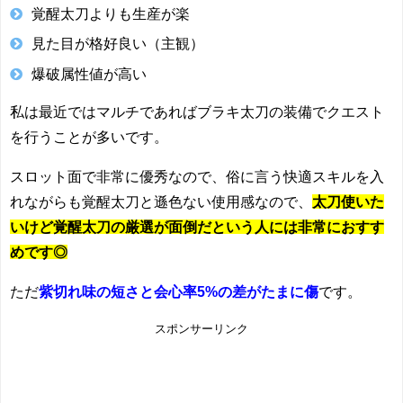
覚醒太刀よりも生産が楽
見た目が格好良い（主観）
爆破属性値が高い
私は最近ではマルチであればブラキ太刀の装備でクエスト
を行うことが多いです。
スロット面で非常に優秀なので、俗に言う快適スキルを入
れながらも覚醒太刀と遜色ない使用感なので、
太刀使いた
いけど覚醒太刀の厳選が面倒だという人には非常におすす
めです◎
ただ
紫切れ味の短さと会心率5%の差がたまに傷
です。
スポンサーリンク