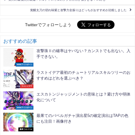
覚醒太刀の切れ味紫と攻撃力全振りはどっちがおすすめか比較しました
Twitterでフォローしよう
おすすめの記事
攻撃珠Ⅱの確率はヤバない？カンストでも出ない。入
手できない。
MHWアイスボーン
ラストイデア最初のチュートリアルスキルツリーのお
すすめはどれを選ぶべき？
ラストイデア
エスカトンジャッジメントの意味とは？避け方や弱体
化について
MHWアイスボーン
最果てのバベルガチャ演出星5の確定演出はTAPの色
にも注目！画像付き
最果てのバベル