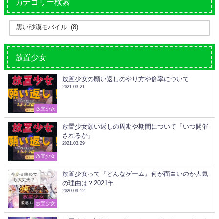
カテゴリー検索
放置少女
放置少女の願い返しのやり方や倍率について
2021.03.21
放置少女
放置少女願い返しの周期や期間について「いつ開催
されるか」
2021.03.29
放置少女
放置少女って『どんなゲーム』何が面白いのか人気
の理由は？2021年
2020.09.12
放置少女