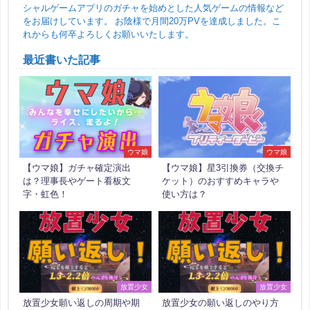
シャルゲームアプリのガチャを始めとした人気ゲームの情報など
をお届けしています。 お陰様で月間20万PVを達成しました。こ
れからも何卒よろしくお願いいたします。
最近書いた記事
ウマ娘
ウマ娘
【ウマ娘】ガチャ確定演出
【ウマ娘】星3引換券（交換チ
は？理事長やゲート看板文
ケット）のおすすめキャラや
字・虹色！
使い方は？
放置少女
放置少女
放置少女願い返しの周期や期
放置少女の願い返しのやり方