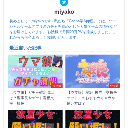
miyako
初めまして！miyakoです♪ 私たち『Gacha学App巴』では、ソー
シャルゲームアプリのガチャを始めとした人気ゲームの情報など
をお届けしています。 お陰様で月間20万PVを達成しました。こ
れからも何卒よろしくお願いいたします。
最近書いた記事
ウマ娘
ウマ娘
【ウマ娘】ガチャ確定演出
【ウマ娘】星3引換券（交換チ
は？理事長やゲート看板文
ケット）のおすすめキャラや
字・虹色！
使い方は？