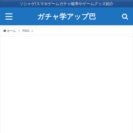
ソシャゲ/スマホゲームガチャ確率やゲームグッズ紹介
ガチャ学アップ巴
ホーム
FGO
FGOのガチャ確率は低すぎる？操作や時間帯の確率アップは嘘か本当か