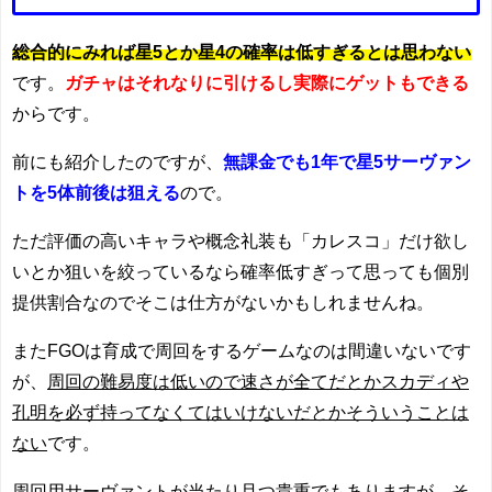
総合的にみれば星5とか星4の確率は低すぎるとは思わない
です。
ガチャはそれなりに引けるし実際にゲットもできる
からです。
前にも紹介したのですが、
無課金でも1年で星5サーヴァン
トを5体前後は狙える
ので。
ただ評価の高いキャラや概念礼装も「カレスコ」だけ欲し
いとか狙いを絞っているなら確率低すぎって思っても個別
提供割合なのでそこは仕方がないかもしれませんね。
またFGOは育成で周回をするゲームなのは間違いないです
が、
周回の難易度は低いので速さが全てだとかスカディや
孔明を必ず持ってなくてはいけないだとかそういうことは
ない
です。
周回用サーヴァントが当たり且つ貴重でもありますが、そ