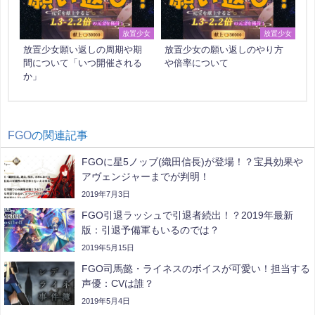
放置少女
放置少女
放置少女願い返しの周期や期
放置少女の願い返しのやり方
間について「いつ開催される
や倍率について
か」
FGO
の関連記事
FGOに星5ノッブ(織田信長)が登場！？宝具効果や
アヴェンジャーまでが判明！
2019年7月3日
FGO引退ラッシュで引退者続出！？2019年最新
版：引退予備軍もいるのでは？
2019年5月15日
FGO司馬懿・ライネスのボイスが可愛い！担当する
声優：CVは誰？
2019年5月4日