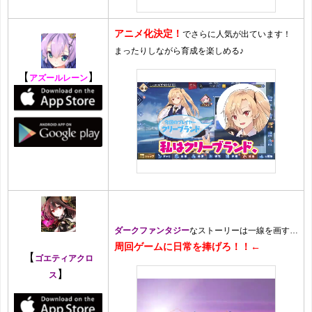
アニメ化決定！
でさらに人気が出ています！
まったりしながら育成を楽しめる♪
【
】
アズールレーン
ダークファンタジー
なストーリーは一線を画す…
周回ゲームに日常を捧げろ！！←
【
ゴエティアクロ
】
ス