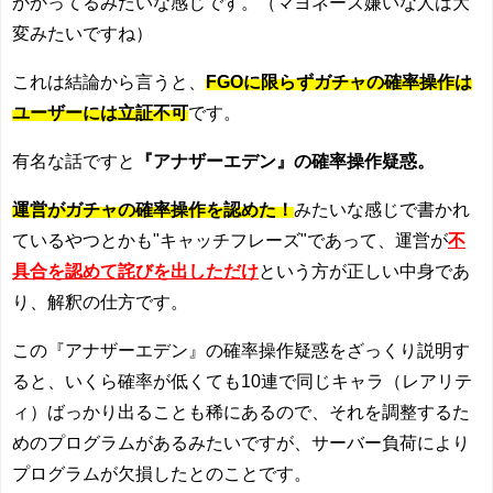
かかってるみたいな感じです。（マヨネーズ嫌いな人は大
変みたいですね）
これは結論から言うと、
FGOに限らずガチャの確率操作は
ユーザーには立証不可
です。
有名な話ですと
『アナザーエデン』の確率操作疑惑。
運営がガチャの確率操作を認めた！
みたいな感じで書かれ
ているやつとかも"キャッチフレーズ"であって、運営が
不
具合を認めて詫びを出しただけ
という方が正しい中身であ
り、解釈の仕方です。
この『アナザーエデン』の確率操作疑惑をざっくり説明す
ると、いくら確率が低くても10連で同じキャラ（レアリテ
ィ）ばっかり出ることも稀にあるので、それを調整するた
めのプログラムがあるみたいですが、サーバー負荷により
プログラムが欠損したとのことです。