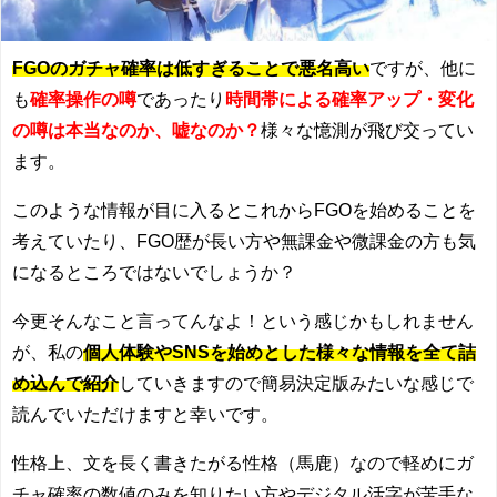
FGOのガチャ確率は低すぎることで悪名高い
ですが、他に
も
確率操作の噂
であったり
時間帯による確率アップ・変化
の噂は本当なのか、嘘なのか？
様々な憶測が飛び交ってい
ます。
このような情報が目に入るとこれからFGOを始めることを
考えていたり、FGO歴が長い方や無課金や微課金の方も気
になるところではないでしょうか？
今更そんなこと言ってんなよ！という感じかもしれません
が、私の
個人体験やSNSを始めとした様々な情報を全て詰
め込んで紹介
していきますので簡易決定版みたいな感じで
読んでいただけますと幸いです。
性格上、文を長く書きたがる性格（馬鹿）なので軽めにガ
チャ確率の数値のみを知りたい方やデジタル活字が苦手な