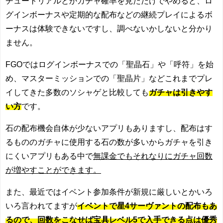
チュートリアルとかガチャ確率を見ただけでやめると、ロ
グインボーナスや定期的な配布などの継続プレイによるボ
ーナスは体験できないですし、調べないかしないと分かり
ません。
FGOではログインボーナスでの「聖晶石」や「呼符」を始
め、マスターミッションでの「聖晶片」などこれまでプレ
イしてきた多数のソシャゲと比較しても
ガチャは引きやす
い方
です。
石の配布機会自体が少ないアプリもありますし、配布はす
るもののガチャに使用する石の数が多いからガチャを引き
にくいアプリもある中で
無課金でもそれなりにガチャ回数
が増やすことができます。
また、最近ではイベント参加条件が新規に厳しいとかいろ
いろ言われてますが
イベントで星4サーヴァントの配布もあ
るので、回数をこなせば宝具レベル5で入手できる点は優秀