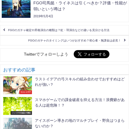
FGO司馬懿・ライネスは引くべきか？評価・性能が
弱いという噂は？
2019年5月4日
FGOのガチャ確定や昇格演出の種類は？虹・羽演出などの違いを見分ける方法
FGOのガチャのタイミングはいつがおすすめ？初心者・無課金は必見！
Twitterでフォローしよう
おすすめの記事
ラストイデアの弓スキルの組み合わせでおすすめはど
れが強い？
ラストイデア
スマホゲームでの課金破産を抑える方法！浪費癖があ
る人は超危険！？
ソシャゲの仕組みや雑記
アイスボーン導きの地のマルチプレイ・野良はつまら
ないのか？