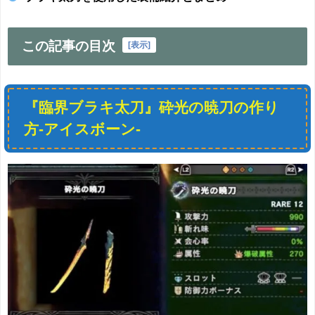
この記事の目次
[
表示
]
『臨界ブラキ太刀』砕光の暁刀の作り
方-アイスボーン-