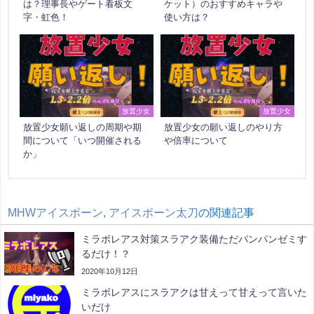
は？理事長やゲート看板文
ケット）のおすすめキャラや
字・虹色！
使い方は？
放置少女
放置少女
放置少女願い返しの周期や期
放置少女の願い返しのやり方
間について「いつ開催される
や倍率について
か」
MHWアイスボーン
,
アイスボーン太刀
の関連記事
ミラボレアス対策スラアク装備ただパンパンゼミす
るだけ！？
2020年10月12日
ミラボレアスにスラアクは甘えって甘えって言いた
いだけ