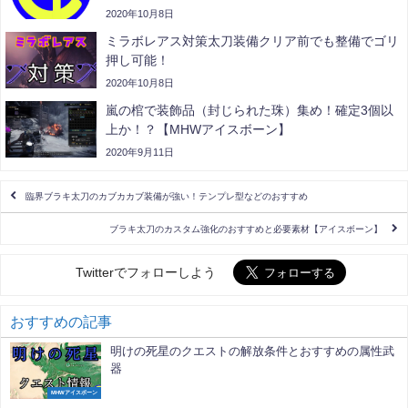
2020年10月8日
ミラボレアス対策太刀装備クリア前でも整備でゴリ
押し可能！
2020年10月8日
嵐の棺で装飾品（封じられた珠）集め！確定3個以
上か！？【MHWアイスボーン】
2020年9月11日
臨界ブラキ太刀のカブカカブ装備が強い！テンプレ型などのおすすめ
ブラキ太刀のカスタム強化のおすすめと必要素材【アイスボーン】
Twitterでフォローしよう
おすすめの記事
明けの死星のクエストの解放条件とおすすめの属性武
器
MHWアイスボーン